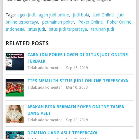
Tags:
agen judi
,
agen judi online
,
judi bola
,
Judi Online
,
judi
online terpercaya
,
permainan poker
,
Poker Online
,
Poker Online
Indonesia
,
situs judi
,
situs judi terpercaya
,
taruhan judi
RELATED POSTS
CARA IDN POKER LOGIN DI SITUS JUDI ONLINE
TERBAIK
Tidak ada komentar
|
Sep 16, 2019
TIPS MEMILIH SITUS JUDI ONLINE TERPERCAYA
Tidak ada komentar
|
Mei 10, 2020
APAKAH BISA BERMAIN POKER ONLINE TAMPA
UANG ASLI
Tidak ada komentar
|
Sep 10, 2019
DOMINO UANG ASLI TERPERCAYA