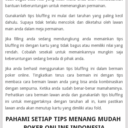
bantuan keberuntungan untuk memenangkan permainan.
Gunakanlah tips bluffing ini mulai dari taruhan yang paling kecil
dahulu. Supaya tidak terlalu mencolok dan diketahui oleh lawan
main anda dalam meja permainan.
Jika filling anda sedang mendungkung anda memainkan tips
bluffing ini dengan kartu yang tidak bagus atau memiliki nilai yang
rendah. Cobalah sesekali untuk memainkannya mungkin saja
keberuntungan sedang berada di pihak anda.
Jika anda berhasil menggunakan tips bluffing ini dalam bermain
poker online. Tingkatkan terus cara bermain ini dengan tips
membaca cara bermain lawan anda yang bisa anda kombinasikan
dengan sempurna. Ketika anda sudah benar-benar mamahaminya.
Perhatikan cara bermain lawan anda dan gunakanlah tips bluffing
ini untuk menggertaknya dengan taruhan all in, kami pastikan
lawan anda akan menutup kartu yang dimiliki atau fold.
PAHAMI SETIAP TIPS MENANG MUDAH
POKER ONLINE INDONESIA