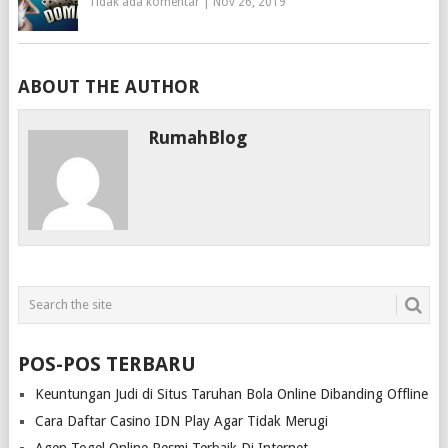
Tidak ada komentar
|
Nov 26, 2019
ABOUT THE AUTHOR
RumahBlog
POS-POS TERBARU
Keuntungan Judi di Situs Taruhan Bola Online Dibanding Offline
Cara Daftar Casino IDN Play Agar Tidak Merugi
Agen Togel Online Resmi Terbaik Di Internet