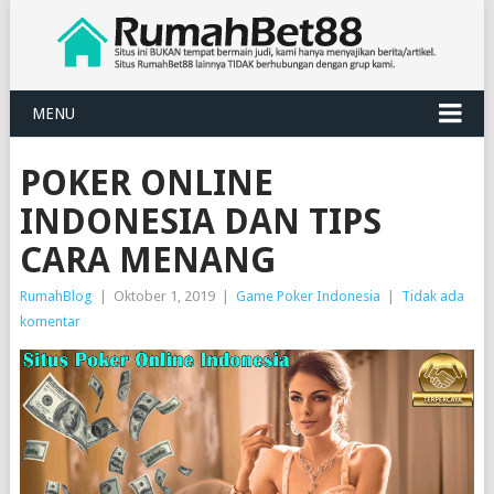
MENU
POKER ONLINE
INDONESIA DAN TIPS
CARA MENANG
RumahBlog
|
Oktober 1, 2019
|
Game Poker Indonesia
|
Tidak ada
komentar