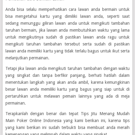
Anda bisa selalu memperhatikan cara lawan anda bermain untuk
bisa mengetahui kartu yang dimiliki lawan anda, seperti saat
sedang menunggu giliran lawan anda untuk mengikuti tambahan
taruhan bermain, jika lawan anda membutuhkan waktu yang lama
untuk mengikutinya sudah di pastikan lawan anda ragu untuk
mengikuti taruhan tambahan tersebut serta sudah di pastikan
lawan anda memiliki kartu yang tidak terlalu bagus untuk ikut serta
melanjutkan permainan.
Tetapi jika lawan anda mengikuti taruhan tambahan dengan waktu
yang singkat dan tanpa berfikir panjang, berhati hatilah dalam
menentukan langkah yang akan anda ambil, karena kemungkinan
besar lawan anda memiliki kartu yang bagus yang siap untuk di
pertaruhkan untuk melawan pemain lainnya yang ada di meja
permainan.
Terapkanlah dengan benar dan tepat Tips Jitu Menang Mudah
Main Poker Online Indonesia yang kami berikan ini, karena tips
yang kami berikan ini sudah terbukti bisa membuat anda meraih
kemenangan yang melimpah dalam waktu yang singkat.