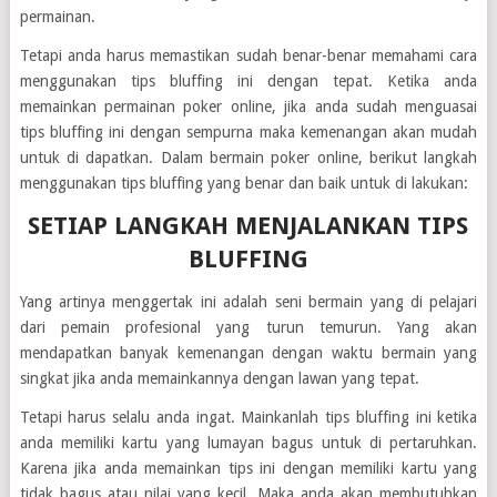
permainan.
Tetapi anda harus memastikan sudah benar-benar memahami cara
menggunakan tips bluffing ini dengan tepat. Ketika anda
memainkan permainan poker online, jika anda sudah menguasai
tips bluffing ini dengan sempurna maka kemenangan akan mudah
untuk di dapatkan. Dalam bermain poker online, berikut langkah
menggunakan tips bluffing yang benar dan baik untuk di lakukan:
SETIAP LANGKAH MENJALANKAN TIPS
BLUFFING
Yang artinya menggertak ini adalah seni bermain yang di pelajari
dari pemain profesional yang turun temurun. Yang akan
mendapatkan banyak kemenangan dengan waktu bermain yang
singkat jika anda memainkannya dengan lawan yang tepat.
Tetapi harus selalu anda ingat. Mainkanlah tips bluffing ini ketika
anda memiliki kartu yang lumayan bagus untuk di pertaruhkan.
Karena jika anda memainkan tips ini dengan memiliki kartu yang
tidak bagus atau nilai yang kecil. Maka anda akan membutuhkan