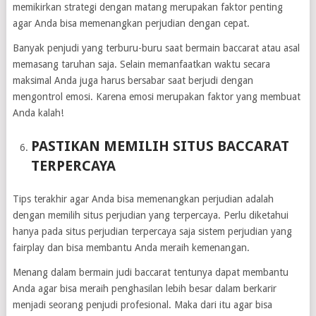
memikirkan strategi dengan matang merupakan faktor penting
agar Anda bisa memenangkan perjudian dengan cepat.
Banyak penjudi yang terburu-buru saat bermain baccarat atau asal
memasang taruhan saja. Selain memanfaatkan waktu secara
maksimal Anda juga harus bersabar saat berjudi dengan
mengontrol emosi. Karena emosi merupakan faktor yang membuat
Anda kalah!
PASTIKAN MEMILIH SITUS BACCARAT
TERPERCAYA
Tips terakhir agar Anda bisa memenangkan perjudian adalah
dengan memilih situs perjudian yang terpercaya. Perlu diketahui
hanya pada situs perjudian terpercaya saja sistem perjudian yang
fairplay dan bisa membantu Anda meraih kemenangan.
Menang dalam bermain judi baccarat tentunya dapat membantu
Anda agar bisa meraih penghasilan lebih besar dalam berkarir
menjadi seorang penjudi profesional. Maka dari itu agar bisa