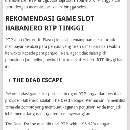
menawarkan RTP tinggi. Apa saja slot Habanero RTP tinggi? Cari
tahu dengan membaca artikel ini hingga selesai!
REKOMENDASI GAME SLOT
HABANERO RTP TINGGI
RTP atau (Return to Player) ini ialah kemampuan mesin untuk
membayar kembali para penjudi yang telah dimainkan dari waktu
ke waktu kepada para penjudi. Nah, agar tidak salah pilih
permainan judi online, berikut bocoran slot Habero RTP tinggi hari
ini.
THE DEAD ESCAPE
Rekomendasi game slot pertama dengan RTP tinggi dari besutan
provider Habanero adalah The Dead Escape. Permainan ini memiliki
tema ala zombie yang membuat kegiatan perjudian Anda menjadi
lebih menantang dan juga tentu menyenangkan.
The Dead Escape memiliki nilai RTP sekitar 96,92% dengan