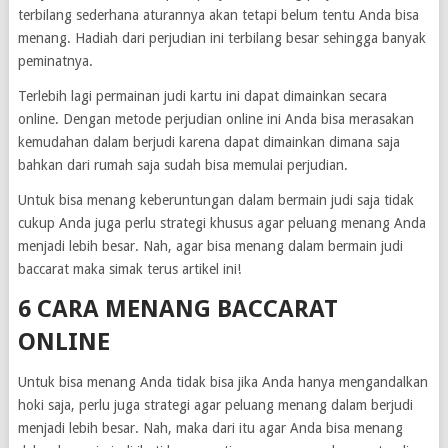
terbilang sederhana aturannya akan tetapi belum tentu Anda bisa
menang. Hadiah dari perjudian ini terbilang besar sehingga banyak
peminatnya.
Terlebih lagi permainan judi kartu ini dapat dimainkan secara
online. Dengan metode perjudian online ini Anda bisa merasakan
kemudahan dalam berjudi karena dapat dimainkan dimana saja
bahkan dari rumah saja sudah bisa memulai perjudian.
Untuk bisa menang keberuntungan dalam bermain judi saja tidak
cukup Anda juga perlu strategi khusus agar peluang menang Anda
menjadi lebih besar. Nah, agar bisa menang dalam bermain judi
baccarat maka simak terus artikel ini!
6 CARA MENANG BACCARAT
ONLINE
Untuk bisa menang Anda tidak bisa jika Anda hanya mengandalkan
hoki saja, perlu juga strategi agar peluang menang dalam berjudi
menjadi lebih besar. Nah, maka dari itu agar Anda bisa menang