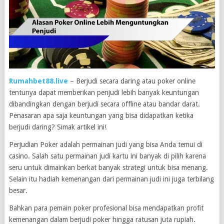
Rumahbet88.live
– Berjudi secara daring atau poker online
tentunya dapat memberikan penjudi lebih banyak keuntungan
dibandingkan dengan berjudi secara offline atau bandar darat.
Penasaran apa saja keuntungan yang bisa didapatkan ketika
berjudi daring? Simak artikel ini!
Perjudian Poker adalah permainan judi yang bisa Anda temui di
casino. Salah satu permainan judi kartu ini banyak di pilih karena
seru untuk dimainkan berkat banyak strategi untuk bisa menang.
Selain itu hadiah kemenangan dari permainan judi ini juga terbilang
besar.
Bahkan para pemain poker profesional bisa mendapatkan profit
kemenangan dalam berjudi poker hingga ratusan juta rupiah.