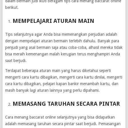
dalam bermain judi ikuti beragam tips cara menang baccarat online
berikut.
MEMPELAJARI ATURAN MAIN
Tips selanjutnya agar Anda bisa memenangkan perjudian adalah
dengan mempelajari aturan bermain terlebih dahulu. Banyak para
penjudi yang asal bermain saja atau coba-coba, alhasil mereka tidak
bisa meraih kemenangan malah kerugian terus menghampiri Anda
saat berjudi.
Terdapat beberapa aturan main yang harus diketahui seperti
mengerti cara kartu dibagikan, mengerti cara kartu dinilai, mengerti
cara kartu dibagikan, pelajari kapan bankir menambah kartu, dan
masih banyak lagi aturan lainnya yang perlu dipahami.
MEMASANG TARUHAN SECARA PINTAR
Cara menang baccarat online selanjutnya yang bisa didapatkan
adalah memasang taruhan secara pintar saat berjudi. Pemasangan