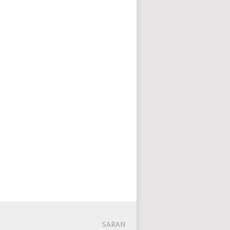
SARAN