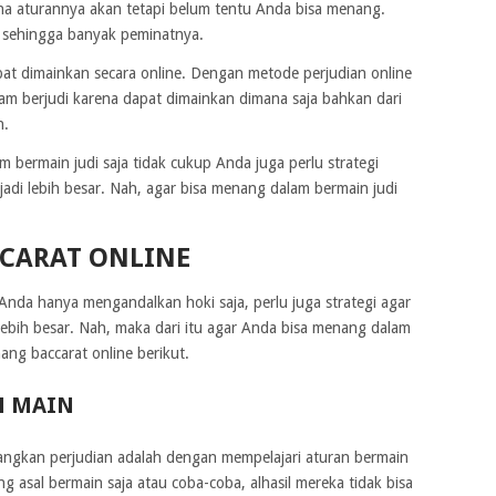
na aturannya akan tetapi belum tentu Anda bisa menang.
ar sehingga banyak peminatnya.
dapat dimainkan secara online. Dengan metode perjudian online
am berjudi karena dapat dimainkan dimana saja bahkan dari
n.
bermain judi saja tidak cukup Anda juga perlu strategi
di lebih besar. Nah, agar bisa menang dalam bermain judi
CARAT ONLINE
Anda hanya mengandalkan hoki saja, perlu juga strategi agar
ebih besar. Nah, maka dari itu agar Anda bisa menang dalam
ang baccarat online berikut.
N MAIN
angkan perjudian adalah dengan mempelajari aturan bermain
g asal bermain saja atau coba-coba, alhasil mereka tidak bisa