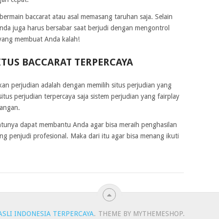
bermain baccarat atau asal memasang taruhan saja. Selain
da juga harus bersabar saat berjudi dengan mengontrol
 yang membuat Anda kalah!
ITUS BACCARAT TERPERCAYA
an perjudian adalah dengan memilih situs perjudian yang
itus perjudian terpercaya saja sistem perjudian yang fairplay
angan.
ntunya dapat membantu Anda agar bisa meraih penghasilan
ng penjudi profesional. Maka dari itu agar bisa menang ikuti
SLI INDONESIA TERPERCAYA
.
THEME BY MYTHEMESHOP.