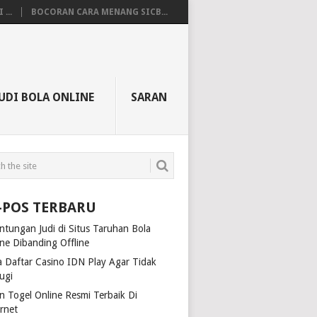
...
BOCORAN CARA MENANG SICB...
UDI BOLA ONLINE
SARAN
-POS TERBARU
ntungan Judi di Situs Taruhan Bola
ine Dibanding Offline
a Daftar Casino IDN Play Agar Tidak
ugi
n Togel Online Resmi Terbaik Di
ernet