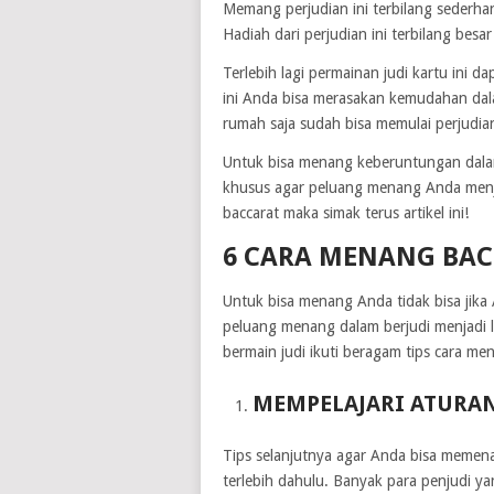
Memang perjudian ini terbilang sederha
Hadiah dari perjudian ini terbilang bes
Terlebih lagi permainan judi kartu ini 
ini Anda bisa merasakan kemudahan dal
rumah saja sudah bisa memulai perjudia
Untuk bisa menang keberuntungan dalam 
khusus agar peluang menang Anda menja
baccarat maka simak terus artikel ini!
6 CARA MENANG BAC
Untuk bisa menang Anda tidak bisa jika 
peluang menang dalam berjudi menjadi l
bermain judi ikuti beragam tips cara men
MEMPELAJARI ATURA
Tips selanjutnya agar Anda bisa memen
terlebih dahulu. Banyak para penjudi yan