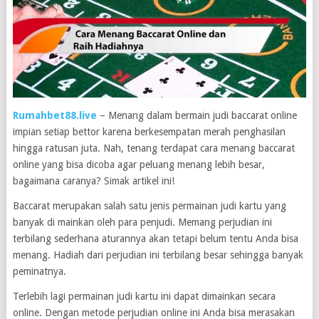
Rumahbet88.live
– Menang dalam bermain judi baccarat online
impian setiap bettor karena berkesempatan merah penghasilan
hingga ratusan juta. Nah, tenang terdapat cara menang baccarat
online yang bisa dicoba agar peluang menang lebih besar,
bagaimana caranya? Simak artikel ini!
Baccarat merupakan salah satu jenis permainan judi kartu yang
banyak di mainkan oleh para penjudi. Memang perjudian ini
terbilang sederhana aturannya akan tetapi belum tentu Anda bisa
menang. Hadiah dari perjudian ini terbilang besar sehingga banyak
peminatnya.
Terlebih lagi permainan judi kartu ini dapat dimainkan secara
online. Dengan metode perjudian online ini Anda bisa merasakan