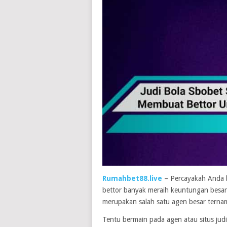
Rumahbet88.live
– Percayakah Anda b
bettor banyak meraih keuntungan besar?
merupakan salah satu agen besar ternam
Tentu bermain pada agen atau situs judi