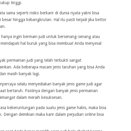
cukup tinggi.
ta sama seperti risiko berkarir di dunia nyata yakni bisa
esar hingga kebangkrutan. Hal itu pasti terjadi jika bettor
gan.
a hanya ingin bermain judi untuk bersenang-senang atau
n mendapati hal buruk yang bisa membuat Anda menyesal
yak permainan judi yang telah terbukti sangat
nkan. Ada beberapa macam jenis taruhan yang bisa Anda
 dan masih banyak lagi.
terpercaya selalu menyediakan banyak jenis game judi agar
aat bertaruh. Pastinya dengan banyak jenis permainan
 semangat dalam meraih kesuksesan.
rasa keberuntungan pada suatu jenis game habis, maka bisa
in. Dengan demikian maka karir dalam perjudian online bisa