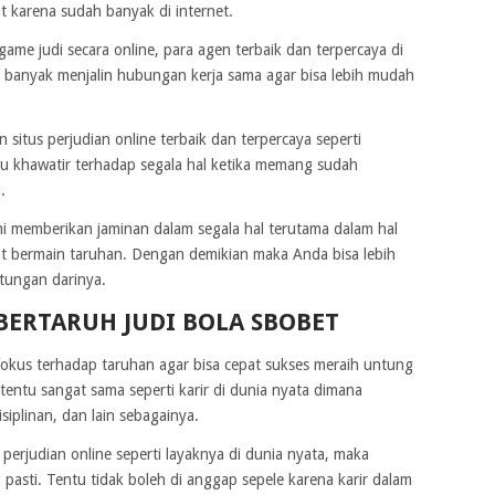
t karena sudah banyak di internet.
me judi secara online, para agen terbaik dan terpercaya di
 banyak menjalin hubungan kerja sama agar bisa lebih mudah
situs perjudian online terbaik dan terpercaya seperti
au khawatir terhadap segala hal ketika memang sudah
.
ani memberikan jaminan dalam segala hal terutama dalam hal
bermain taruhan. Dengan demikian maka Anda bisa lebih
tungan darinya.
BERTARUH JUDI BOLA SBOBET
 fokus terhadap taruhan agar bisa cepat sukses meraih untung
 tentu sangat sama seperti karir di dunia nyata dimana
siplinan, dan lain sebagainya.
erjudian online seperti layaknya di dunia nyata, maka
pasti. Tentu tidak boleh di anggap sepele karena karir dalam