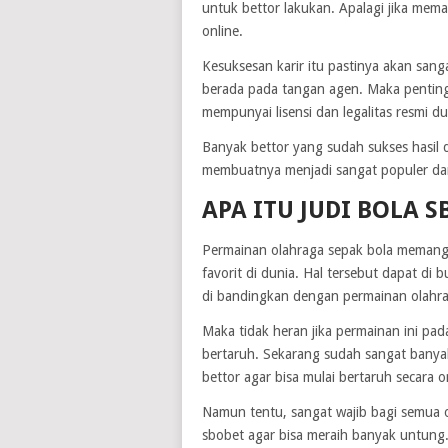
untuk bettor lakukan. Apalagi jika mema
online.
Kesuksesan karir itu pastinya akan sang
berada pada tangan agen. Maka penting 
mempunyai lisensi dan legalitas resmi du
Banyak bettor yang sudah sukses hasil d
membuatnya menjadi sangat populer dan
APA ITU
JUDI BOLA S
Permainan olahraga sepak bola memang t
favorit di dunia. Hal tersebut dapat di 
di bandingkan dengan permainan olahrag
Maka tidak heran jika permainan ini pad
bertaruh. Sekarang sudah sangat banyak
bettor agar bisa mulai bertaruh secara o
Namun tentu, sangat wajib bagi semua o
sbobet agar bisa meraih banyak untung.