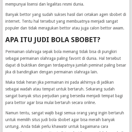
mempunyai lisensi dan legalitas resmi dunia.
Banyak bettor yang sudah sukses hasil dari cetakan agen sbobet di
internet. Tentu hal tersebut yang membuatnya menjadi sangat
populer dan tidak meragukan bettor atau juga calon bettor awam.
APA ITU
JUDI BOLA SBOBET
?
Permainan olahraga sepak bola memang tidak bisa di pungkiri
sebagai permainan olahraga paling favorit di dunia. Hal tersebut
dapat di buktikan dengan terdapatnya jumlah peminat paling besar
jika di bandingkan dengan permainan olahraga lain.
Maka tidak heran jika permainan ini pada akhirnya di jadikan
sebagai wadah atau tempat untuk bertaruh. Sekarang sudah
sangat banyak situs perjudian yang bersedia menjadi tempat bagi
para bettor agar bisa mulai bertaruh secara online.
Namun tentu, sangat wajib bagi semua orang yang ingin bertaruh
untuk memilih situs judi bola sbobet agar bisa meraih banyak
untung. Anda tidak perlu khawatir untuk bagaimana cara