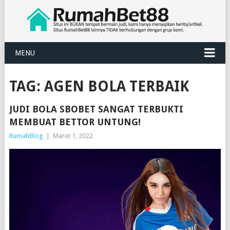
MENU
TAG:
AGEN BOLA TERBAIK
JUDI BOLA SBOBET SANGAT TERBUKTI
MEMBUAT BETTOR UNTUNG!
RumahBlog
|
Maret 1, 2022